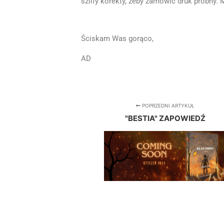
szlify korekty, żeby zamówić druk próbny. 
Ściskam Was gorąco,
AD
POPRZEDNI ARTYKUŁ
"BESTIA" ZAPOWIEDŹ