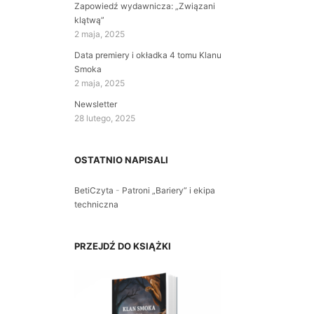
Zapowiedź wydawnicza: „Związani
klątwą”
2 maja, 2025
Data premiery i okładka 4 tomu Klanu
Smoka
2 maja, 2025
Newsletter
28 lutego, 2025
OSTATNIO NAPISALI
BetiCzyta
-
Patroni „Bariery” i ekipa
techniczna
PRZEJDŹ DO KSIĄŻKI