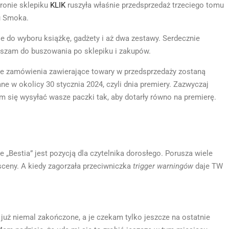
ronie sklepiku
KLIK
ruszyła właśnie przedsprzedaż trzeciego tomu
u Smoka.
 do wyboru książkę, gadżety i aż dwa zestawy. Serdecznie
szam do buszowania po sklepiku i zakupów.
e zamówienia zawierające towary w przedsprzedaży zostaną
ne w okolicy 30 stycznia 2024, czyli dnia premiery. Zazwyczaj
m się wysyłać wasze paczki tak, aby dotarły równo na premierę.
„Bestia” jest pozycją dla czytelnika dorosłego. Porusza wiele
sceny. A kiedy zagorzała przeciwniczka
trigger warningów
daje TW
uż niemal zakończone, a je czekam tylko jeszcze na ostatnie