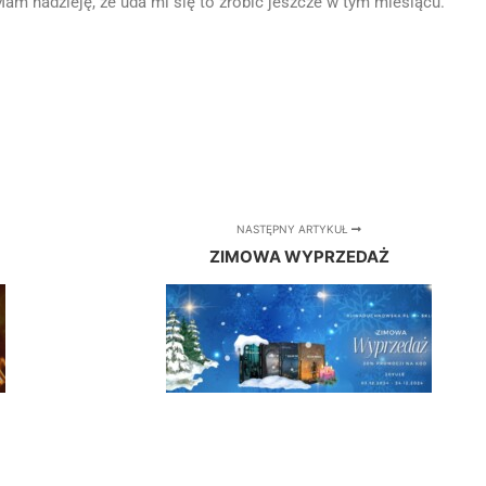
Mam nadzieję, że uda mi się to zrobić jeszcze w tym miesiącu.
NASTĘPNY ARTYKUŁ
ZIMOWA WYPRZEDAŻ