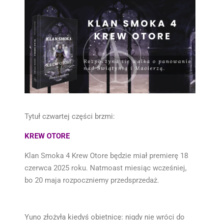
Tytuł czwartej części brzmi:
KREW OTORE
Klan Smoka 4 Krew Otore będzie miał premierę 18
czerwca 2025 roku. Natmoast miesiąc wcześniej,
bo 20 maja rozpoczniemy przedsprzedaż.
Yuno złożyła kiedyś obietnicę: nigdy nie wróci do