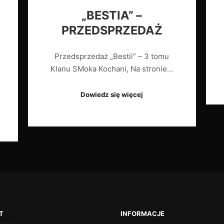
„BESTIA” –
PRZEDSPRZEDAŻ
Przedsprzedaż „Bestii” – 3 tomu
Klanu SMoka Kochani, Na stronie…
Dowiedz się więcej
T
INFORMACJE