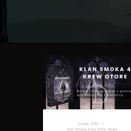
2 maja, 2025
Klan Smoka
,
Krew Otore
,
News