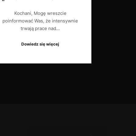
Kochani, Mogę wreszcie
poinformować Was, że intensywnie
trwają prace nad…
Dowiedz się więcej