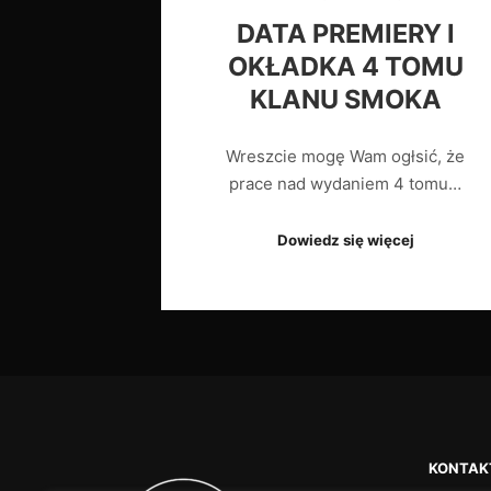
DATA PREMIERY I
OKŁADKA 4 TOMU
KLANU SMOKA
Wreszcie mogę Wam ogłsić, że
prace nad wydaniem 4 tomu…
Dowiedz się więcej
KONTAK