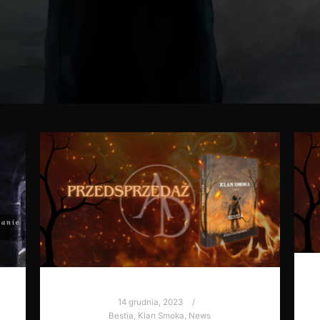
14 grudnia, 2023
Bestia
,
Klan Smoka
,
News