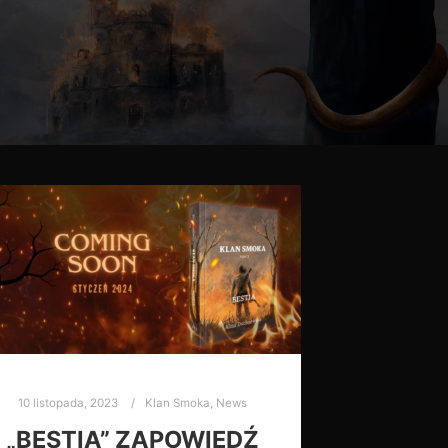
10 listopada, 2023
Klan Smoka
,
News
„BESTIA” ZAPOWIEDŹ