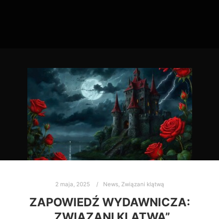
2 maja, 2025
News
,
Związani klątwą
ZAPOWIEDŹ WYDAWNICZA:
„ZWIĄZANI KLĄTWĄ”